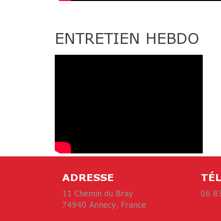
ENTRETIEN HEBDO
ADRESSE
TÉ
11 Chemin du Bray
06 8
74940 Annecy, France