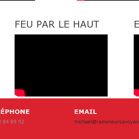
FEU PAR LE HAUT
LÉPHONE
EMAIL
3 84 89 92
michael@ramoneursavoyard